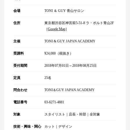
会場
TONI ＆ GUY 青山サロン
住所
東京都渋谷区神宮前5-51-8 ラ・ポルト青山2F
［
Google Map
］
主催
TONI & GUY JAPAN ACADEMY
受講料
¥24,000（税抜き）
受付期間
2018年07月01日～2018年08月25日
定員
25名
問合わせ
TONI＆GUY JAPAN ACADEMY
電話番号
03-6271-4881
対象
スタイリスト｜店長・幹部｜全対象
技術・興味・関心
カット｜デザイン