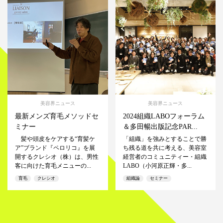
美容界ニュース
美容界ニュース
最新メンズ育毛メソッドセ
2024組織LABOフォーラム
ミナー
＆多田暢出版記念PAR...
髪や頭皮をケアする“育髪ケ
「組織」を強みとすることで勝
ア”ブランド『ペロリコ』を展
ち残る道を共に考える、美容室
開するクレシオ（株）は、男性
経営者のコミュニティー・組織
客に向けた育毛メニューの...
LABO（小河原正輝・多...
育毛
クレシオ
組織論
セミナー