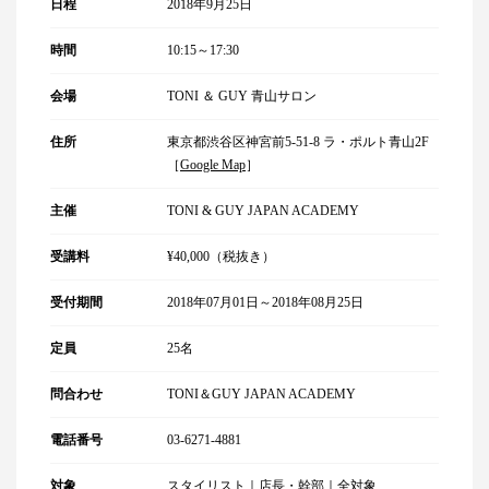
日程
2018年9月25日
時間
10:15～17:30
会場
TONI ＆ GUY 青山サロン
住所
東京都渋谷区神宮前5-51-8 ラ・ポルト青山2F
［
Google Map
］
主催
TONI & GUY JAPAN ACADEMY
受講料
¥40,000（税抜き）
受付期間
2018年07月01日～2018年08月25日
定員
25名
問合わせ
TONI＆GUY JAPAN ACADEMY
電話番号
03-6271-4881
対象
スタイリスト｜店長・幹部｜全対象