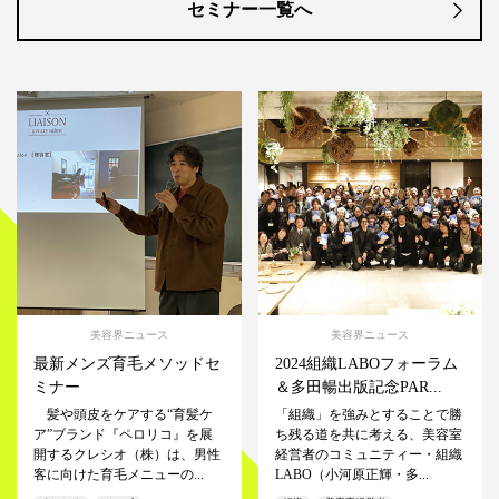
セミナー一覧へ
美容界ニュース
美容界ニュース
最新メンズ育毛メソッドセ
2024組織LABOフォーラム
ミナー
＆多田暢出版記念PAR...
髪や頭皮をケアする“育髪ケ
「組織」を強みとすることで勝
ア”ブランド『ペロリコ』を展
ち残る道を共に考える、美容室
開するクレシオ（株）は、男性
経営者のコミュニティー・組織
客に向けた育毛メニューの...
LABO（小河原正輝・多...