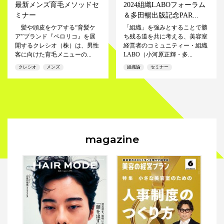
最新メンズ育毛メソッドセ
2024組織LABOフォーラム
ミナー
＆多田暢出版記念PAR...
髪や頭皮をケアする“育髪ケ
「組織」を強みとすることで勝
ア”ブランド『ペロリコ』を展
ち残る道を共に考える、美容室
開するクレシオ（株）は、男性
経営者のコミュニティー・組織
客に向けた育毛メニューの...
LABO（小河原正輝・多...
クレシオ
メンズ
組織論
セミナー
magazine