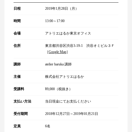
日程
2019年1月28日（月）
時間
13:00～17:00
会場
アトリエはるか東京オフィス
住所
東京都渋谷区渋谷3-19-1 渋谷オミビル３Ｆ
［
Google Map
］
講師
atelier haruka 講師
主催
株式会社アトリエはるか
受講料
¥9,000（税抜き）
支払い方法
当日現金にてお支払ください
受付期間
2018年12月27日～2019年01月21日
定員
6名