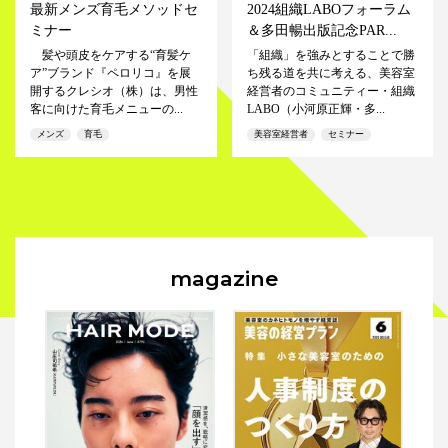
最新メンズ育毛メソッドセ
2024組織LABOフォーラム
ミナー
＆多田暢出版記念PAR...
髪や頭皮をケアする“育髪ケ
「組織」を強みとすることで勝
ア”ブランド『ペロリコ』を展
ち残る道を共に考える、美容室
開するクレシオ（株）は、男性
経営者のコミュニティー・組織
客に向けた育毛メニューの...
LABO（小河原正輝・多...
メンズ
育毛
美容室経営者
セミナー
magazine