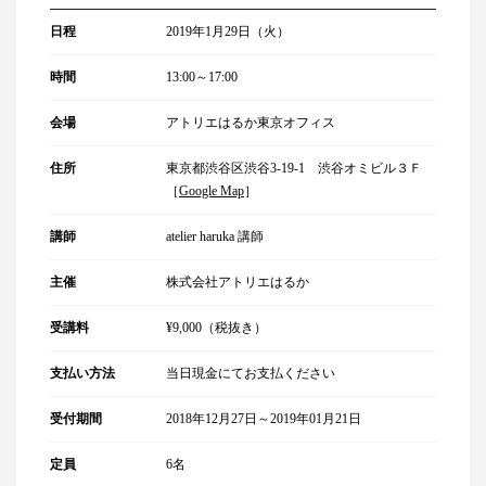
日程
2019年1月29日（火）
時間
13:00～17:00
会場
アトリエはるか東京オフィス
住所
東京都渋谷区渋谷3-19-1 渋谷オミビル３Ｆ
［
Google Map
］
講師
atelier haruka 講師
主催
株式会社アトリエはるか
受講料
¥9,000（税抜き）
支払い方法
当日現金にてお支払ください
受付期間
2018年12月27日～2019年01月21日
定員
6名