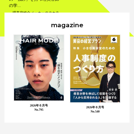
の学...
理美容総合メーカーのタカラ
ベルモント（株）（吉川秀隆代
magazine
表取締役会長兼社長）の理美容
室・エステティックサロン...
エデュケーション
美容師
2026年６月号
2026年６月号
No.795
No.540