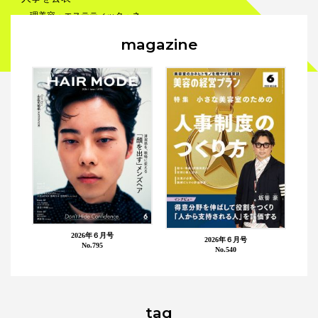
理美容・エステティック・ネ
イルの総合メーカであるタカラ
magazine
ベルモント㈱は、6月22日
（水）開催の定時株主総会な...
メーカー
タカラスタンダード
2026年６月号
2026年６月号
No.795
No.540
tag