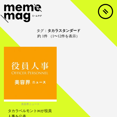
タグ：
タカラスタンダード
約 1件 （1〜12件を表示）
美容界ニュース
タカラベルモント㈱が役員
人事を公表