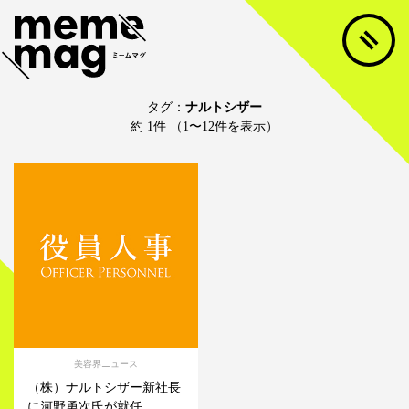
タグ：
ナルトシザー
約 1件 （1〜12件を表示）
美容界ニュース
（株）ナルトシザー新社長
に河野勇次氏が就任