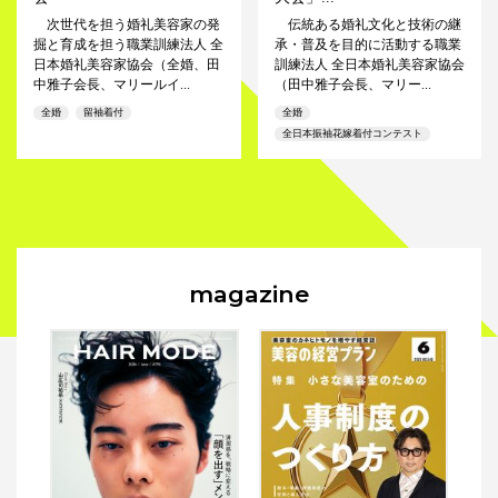
次世代を担う婚礼美容家の発
伝統ある婚礼文化と技術の継
掘と育成を担う職業訓練法人 全
承・普及を目的に活動する職業
日本婚礼美容家協会（全婚、田
訓練法人 全日本婚礼美容家協会
中雅子会長、マリールイ...
（田中雅子会長、マリー...
全婚
留袖着付
全婚
全日本振袖花嫁着付コンテスト
magazine