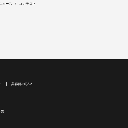
ニュース
コンテスト
ー
美容師のQ&A
予告