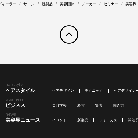
ディーラー
サロン
新製品
美容団体
メーカー
セミナー
美容界
pagetop
hairstyle
ヘアスタイル
ヘアデザイン
テクニック
ヘアデザイナ
business
ビジネス
美容学校
経営
集客
働き方
news
美容界ニュース
イベント
新製品
フォーカス
開催