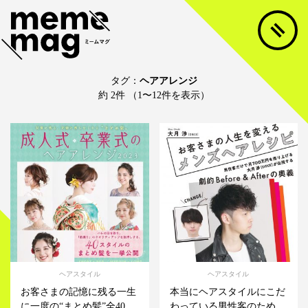
タグ：
ヘアアレンジ
約 2件 （1〜12件を表示）
ヘアスタイル
ヘアスタイル
お客さまの記憶に残る一生
本当にヘアスタイルにこだ
に一度の“まとめ髪”全40
わっている男性客のため