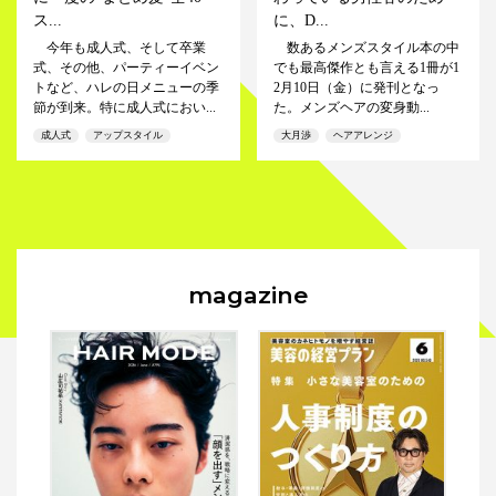
ス...
に、D...
今年も成人式、そして卒業
数あるメンズスタイル本の中
式、その他、パーティーイベン
でも最高傑作とも言える1冊が1
トなど、ハレの日メニューの季
2月10日（金）に発刊となっ
節が到来。特に成人式におい...
た。メンズヘアの変身動...
成人式
アップスタイル
大月渉
ヘアアレンジ
magazine