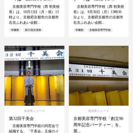
京都美容専門学校（西 初美校
京都美容専門学校（西 初美校
長）は、10月13日（月・祝）13
長）は、9月30日（月）13時30
時より、京都府京都市の京都市
分より、京都府京都市の京都市
右京ふれあい会館...
右京ふれあい会館...
学園祭
第22回京美祭
学園祭
京都美容専門学校
美容界ニュース
美容界ニュース
第32回千美会
京都美容専門学校「創立90
周年記念パーティー」を、
京都美容専門学校の同窓会で
第...
組織する、「千美会」主催のイ