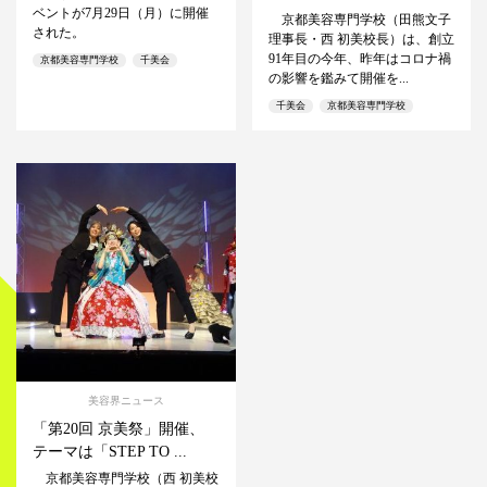
ベントが7月29日（月）に開催
京都美容専門学校（田熊文子
された。
理事長・西 初美校長）は、創立
91年目の今年、昨年はコロナ禍
京都美容専門学校
千美会
の影響を鑑みて開催を...
千美会
京都美容専門学校
美容界ニュース
「第20回 京美祭」開催、
テーマは「STEP TO ...
京都美容専門学校（西 初美校