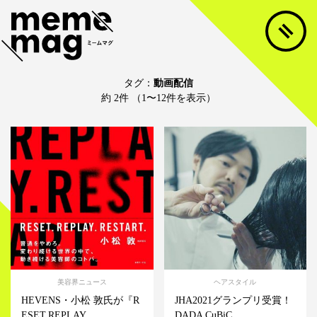
タグ：
動画配信
約 2件 （1〜12件を表示）
美容界ニュース
ヘアスタイル
HEVENS・小松 敦氏が『R
JHA2021グランプリ受賞！
ESET.REPLAY...
DADA CuBiC...