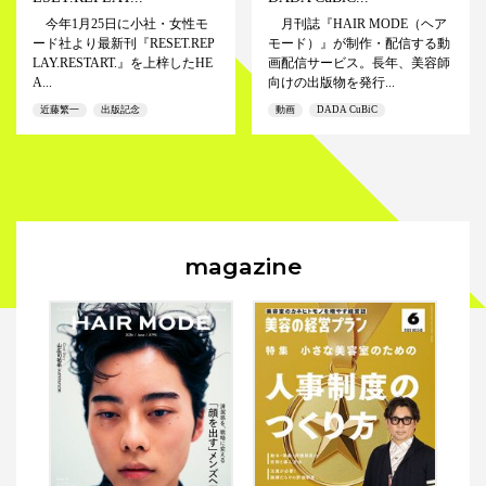
今年1月25日に小社・女性モ
月刊誌『HAIR MODE（ヘア
ード社より最新刊『RESET.REP
モード）』が制作・配信する動
LAY.RESTART.』を上梓したHE
画配信サービス。長年、美容師
A...
向けの出版物を発行...
近藤繁一
出版記念
動画
DADA CuBiC
magazine