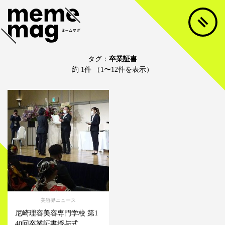
タグ：
卒業証書
約 1件 （1〜12件を表示）
美容界ニュース
尼崎理容美容専門学校 第1
40回卒業証書授与式