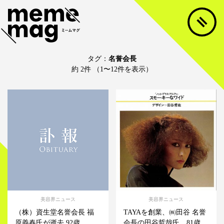
タグ：
名誉会長
約 2件 （1〜12件を表示）
美容界ニュース
美容界ニュース
（株）資生堂名誉会長 福
TAYAを創業、㈱田谷 名誉
原義春氏が逝去 92歳
会長の田谷哲哉氏、81歳...