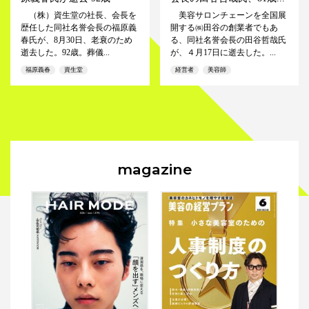
（株）資生堂の社長、会長を
美容サロンチェーンを全国展
歴任した同社名誉会長の福原義
開する㈱田谷の創業者でもあ
春氏が、8月30日、老衰のため
る、同社名誉会長の田谷哲哉氏
逝去した。92歳。葬儀...
が、４月17日に逝去した。...
福原義春
資生堂
経営者
美容師
magazine