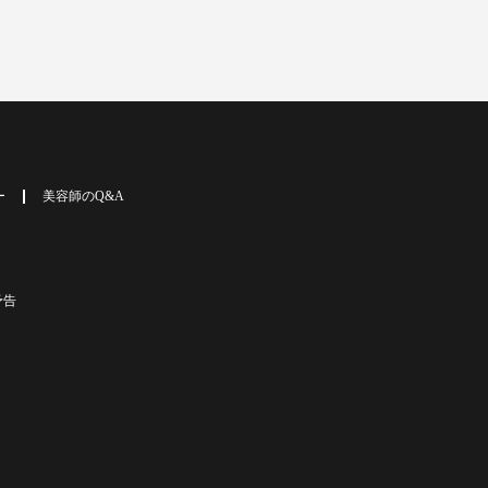
ー
美容師のQ&A
予告