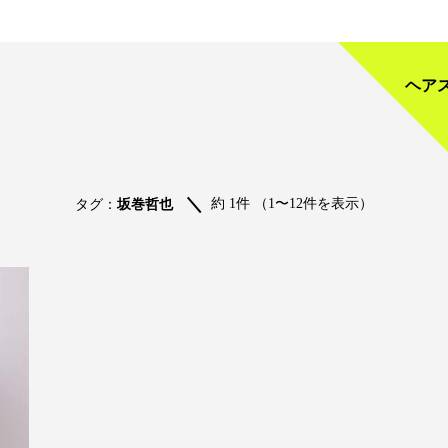
ヘア
約 1件 （1〜12件を表示）
タグ：
坂巻哲也