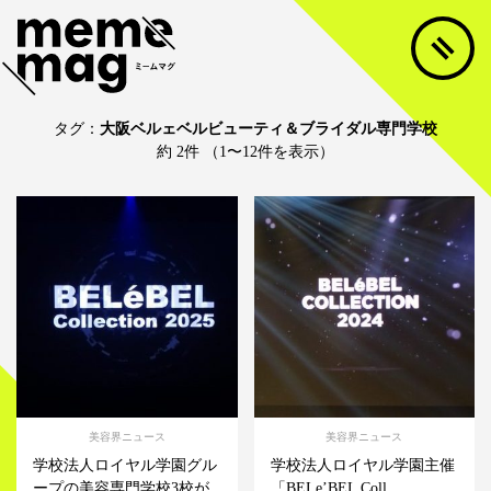
タグ：
大阪ベルェベルビューティ＆ブライダル専門学校
約 2件 （1〜12件を表示）
美容界ニュース
美容界ニュース
学校法人ロイヤル学園グル
学校法人ロイヤル学園主催
ープの美容専門学校3校が
「BELe’BEL Coll...