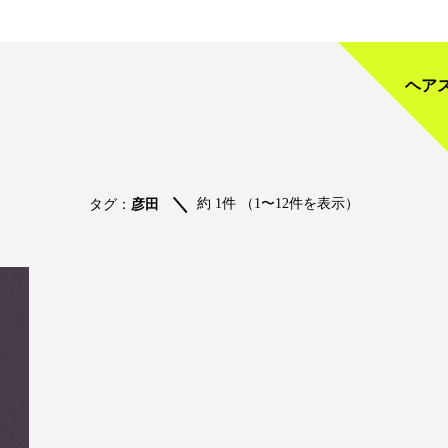
ヘア
約 1件 （1〜12件を表示）
タグ：
彦田