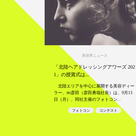
美容界ニュース
「北陸ヘアドレッシングアワーズ 202
1」の授賞式は...
北陸エリアを中心に展開する美容ディー
ラー、㈱彦田（彦田勇哉社長）は、9月13
日（月）、同社主催のフォトコン...
フォトコン
コンテスト