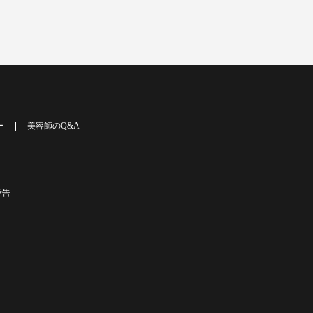
ー
美容師のQ&A
予告