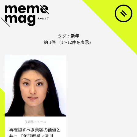
タグ：
新年
約 1件 （1〜12件を表示）
美容界ニュース
再確認すべき美容の価値と
共に 【年頭所感／滝川