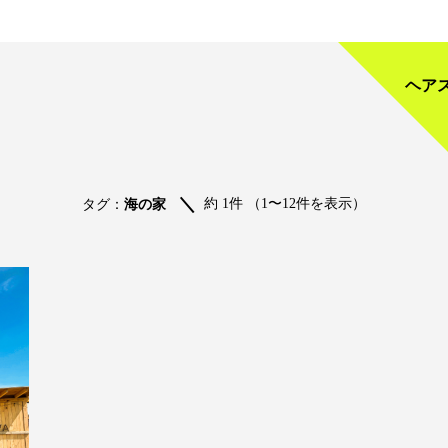
ヘア
約 1件 （1〜12件を表示）
タグ：
海の家