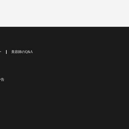
ー
美容師のQ&A
予告