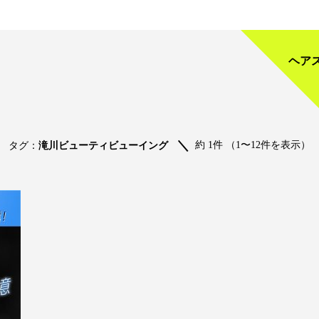
ヘア
約 1件 （1〜12件を表示）
タグ：
滝川ビューティビューイング