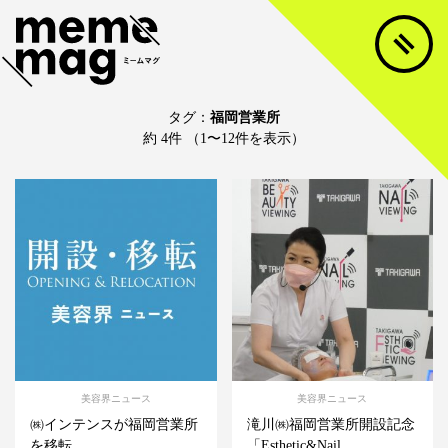
タグ：
福岡営業所
約 4件 （1〜12件を表示）
美容界ニュース
美容界ニュース
㈱インテンスが福岡営業所
滝川㈱福岡営業所開設記念
を移転
「Esthetic&Nail...