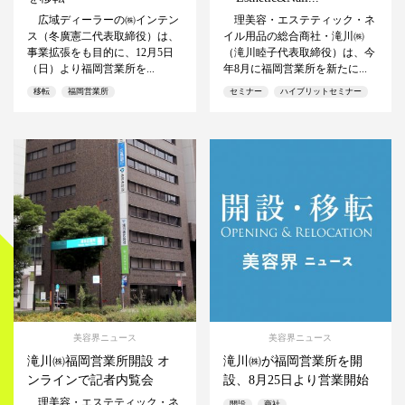
広域ディーラーの㈱インテン
理美容・エステティック・ネ
ス（冬廣憲二代表取締役）は、
イル用品の総合商社・滝川㈱
事業拡張をも目的に、12月5日
（滝川睦子代表取締役）は、今
（日）より福岡営業所を...
年8月に福岡営業所を新たに...
移転
福岡営業所
セミナー
ハイブリットセミナー
美容界ニュース
美容界ニュース
滝川㈱福岡営業所開設 オ
滝川㈱が福岡営業所を開
ンラインで記者内覧会
設、8月25日より営業開始
理美容・エステティック・ネ
開設
商社