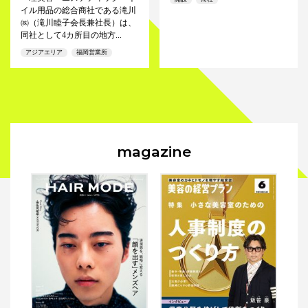
イル用品の総合商社である滝川
㈱（滝川睦子会長兼社長）は、
同社として4カ所目の地方...
アジアエリア
福岡営業所
magazine