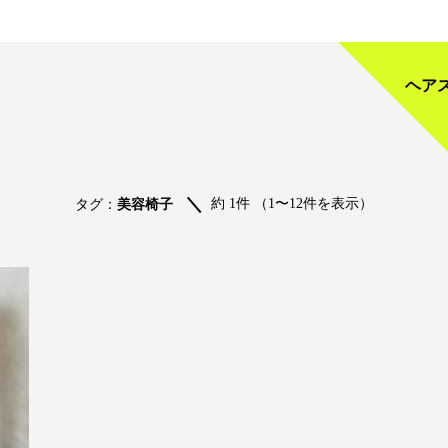
ヘア
約 1件 （1〜12件を表示）
タグ：
美容椅子