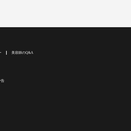
ー
美容師のQ&A
予告