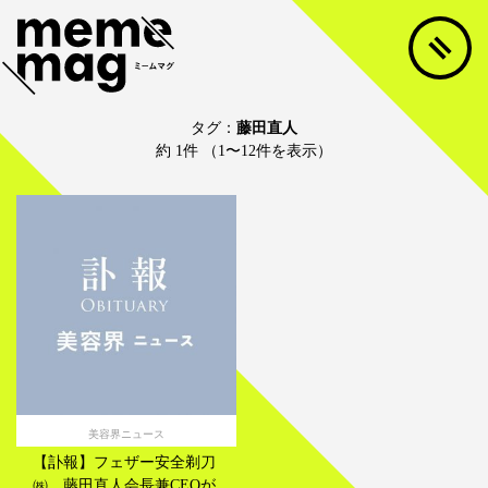
タグ：
藤田直人
約 1件 （1〜12件を表示）
美容界ニュース
【訃報】フェザー安全剃刀
㈱ 藤田直人会長兼CEOが