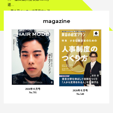
逝...
替え刃メーカーで美容のヘア
カットレーザーなどの製造も行
magazine
うフェザー安全剃刀㈱の代表取
締役会長兼CEOである藤...
メーカー
訃報
2026年６月号
2026年６月号
No.795
No.540