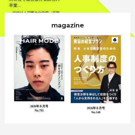
卒業...
学校法人国際文化学園（平野
徹理事長） 国際文化理容美容専
magazine
門学校渋谷校（荘司礼子校長）
では、「通信修得者課程...
学校
卒業式
2026年６月号
2026年６月号
No.795
No.540