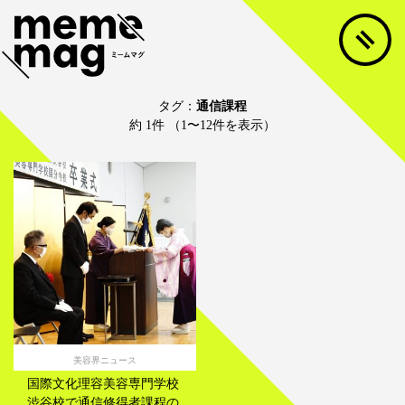
タグ：
通信課程
約 1件 （1〜12件を表示）
美容界ニュース
国際文化理容美容専門学校
渋谷校で通信修得者課程の