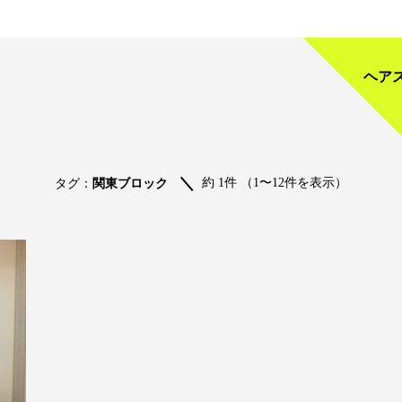
ヘア
約 1件 （1〜12件を表示）
タグ：
関東ブロック