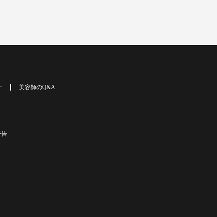
ー
美容師のQ&A
予告