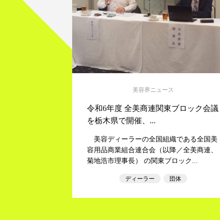
美容界ニュース
令和6年度 全美商連関東ブロック会議
を栃木県で開催、...
美容ディーラーの全国組織である全国美
容用品商業組合連合会（以降／全美商連、
菊地浩市理事長） の関東ブロック...
ディーラー
団体