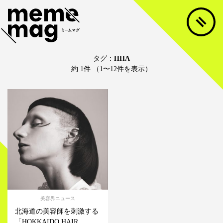
タグ：
HHA
約 1件 （1〜12件を表示）
美容界ニュース
北海道の美容師を刺激する
「HOKKAIDO HAIR...