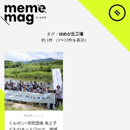
タグ：
ゆめが丘工場
約 1件 （1〜12件を表示）
美容界ニュース
ミルボン×市民団体 魚と子
どものネットワーク 地域