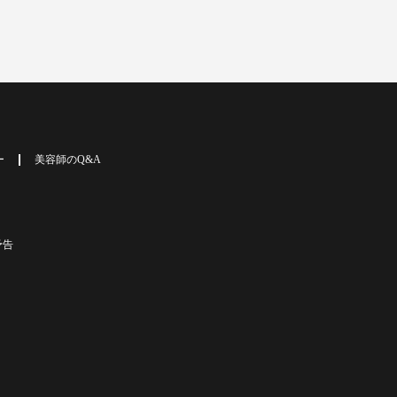
ー
美容師のQ&A
予告