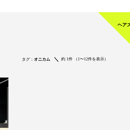
ヘア
約 1件 （1〜12件を表示）
タグ：
オニカム