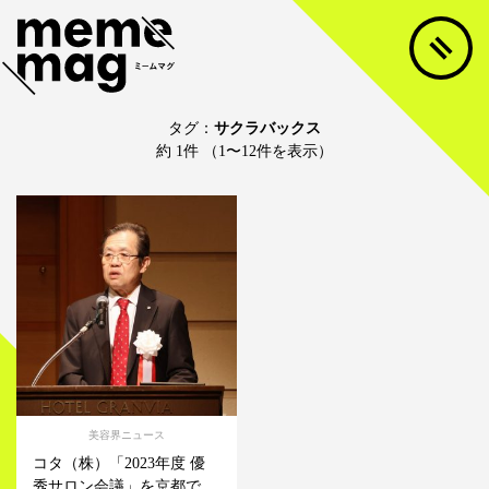
タグ：
サクラバックス
約 1件 （1〜12件を表示）
美容界ニュース
コタ（株）「2023年度 優
秀サロン会議」を京都で