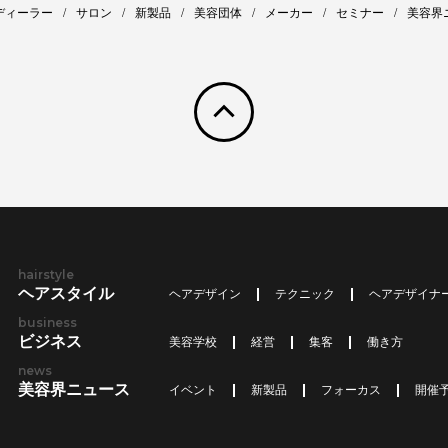
ディーラー
サロン
新製品
美容団体
メーカー
セミナー
美容界
pagetop
hairstyle
ヘアスタイル
ヘアデザイン
テクニック
ヘアデザイナ
business
ビジネス
美容学校
経営
集客
働き方
news
美容界ニュース
イベント
新製品
フォーカス
開催