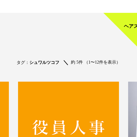
ヘア
約 5件 （1〜12件を表示）
タグ：
シュワルツコフ