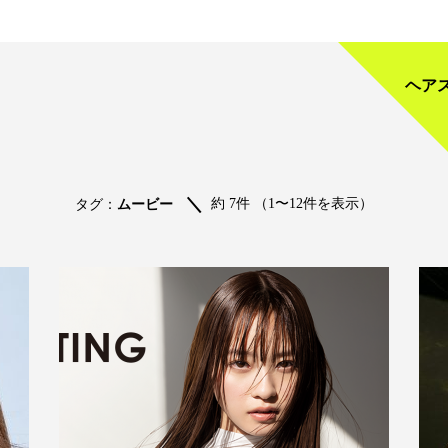
ヘア
約 7件 （1〜12件を表示）
タグ：
ムービー