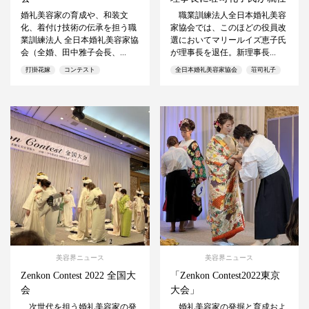
婚礼美容家の育成や、和装文
職業訓練法人全日本婚礼美容
化、着付け技術の伝承を担う職
家協会では、このほどの役員改
業訓練法人 全日本婚礼美容家協
選においてマリールイズ恵子氏
会（全婚、田中雅子会長、...
が理事長を退任。新理事長...
打掛花嫁
コンテスト
全日本婚礼美容家協会
荘司礼子
美容界ニュース
美容界ニュース
Zenkon Contest 2022 全国大
「Zenkon Contest2022東京
会
大会」
次世代を担う婚礼美容家の発
婚礼美容家の発掘と育成およ