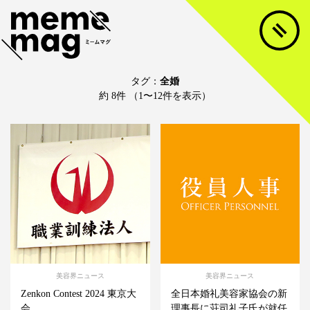
タグ：
全婚
約 8件 （1〜12件を表示）
美容界ニュース
美容界ニュース
Zenkon Contest 2024 東京大
全日本婚礼美容家協会の新
会
理事長に荘司礼子氏が就任