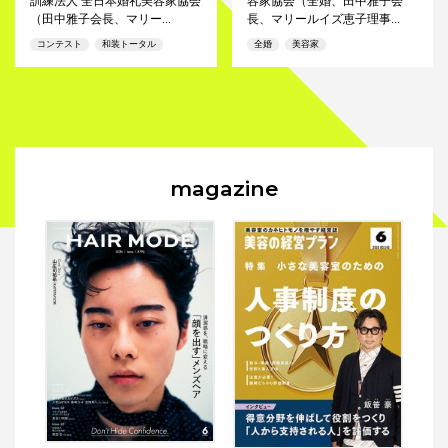
訓練法人 全日本婚礼美容家協会
容家協会（全婚、田中雅子会
（田中雅子会長、マリー...
長、マリールイズ恵子理事...
コンテスト
和装トータル
全婚
美容家
magazine