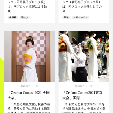
ック（荘司礼子ブロック長）
ック（荘司礼子ブロック長）
は、同ブロック主催による勉
は、同ブロック主催としての
強...
全...
中振袖
帯結び
和装
マリールイズ
美容界ニュース
美容界ニュース
「Zenkon Contest 2021 全国
「Zenkon Contest2021東京
大会」...
大会」国際...
伝統ある婚礼文化と技術の継
和装文化と着付技術の伝承を
承・普及を目的に活動する職業
担う職業訓練法人 全日本婚礼美