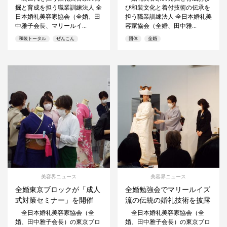
掘と育成を担う職業訓練法人 全
び和装文化と着付技術の伝承を
日本婚礼美容家協会（全婚、田
担う職業訓練法人 全日本婚礼美
中雅子会長、マリールイ...
容家協会（全婚、田中雅...
和装トータル
ぜんこん
団体
全婚
美容界ニュース
美容界ニュース
全婚東京ブロックが「成人
全婚勉強会でマリールイズ
式対策セミナー」を開催
流の伝統の婚礼技術を披露
全日本婚礼美容家協会（全
全日本婚礼美容家協会（全
婚、田中雅子会長）の東京ブロ
婚、田中雅子会長）の東京ブロ