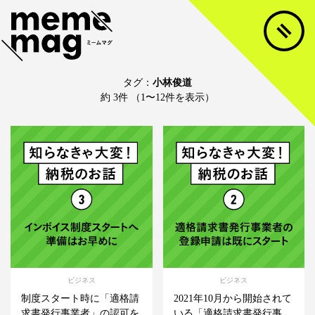
タグ：
小林俊道
約 3件 （1〜12件を表示）
ビジネス
ビジネス
制度スタート時に「適格請
2021年10月から開始されて
求書発行事業者」の認可を
いる「適格請求書発行事...