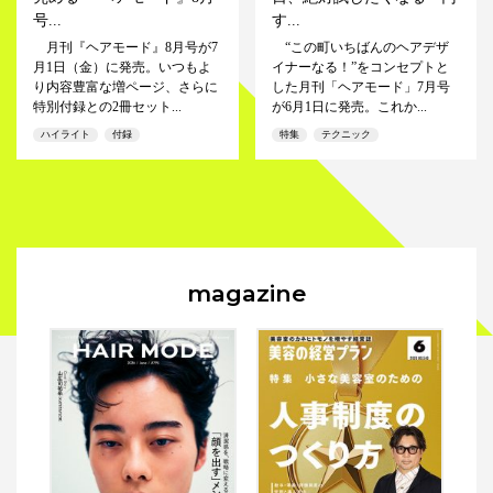
号...
す...
月刊『ヘアモード』8月号が7
“この町いちばんのヘアデザ
月1日（金）に発売。いつもよ
イナーなる！”をコンセプトと
り内容豊富な増ページ、さらに
した月刊「ヘアモード」7月号
特別付録との2冊セット...
が6月1日に発売。これか...
ハイライト
付録
特集
テクニック
magazine