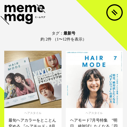
タグ：
最新号
約 2件 （1〜12件を表示）
ヘアスタイル
ヘアスタイル
最旬ヘアカラーをとことん
ヘアモード7月号特集 “明
究める 『ヘアモード』8月
日、絶対試したくなる「円