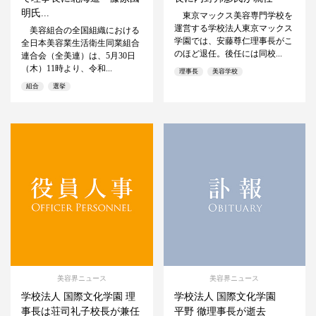
明氏...
東京マックス美容専門学校を
運営する学校法人東京マックス
美容組合の全国組織における
学園では、安藤尊仁理事長がこ
全日本美容業生活衛生同業組合
のほど退任。後任には同校...
連合会（全美連）は、5月30日
（木）11時より、令和...
理事長
美容学校
組合
選挙
美容界ニュース
美容界ニュース
学校法人 国際文化学園 理
学校法人 国際文化学園
事長は荘司礼子校長が兼任
平野 徹理事長が逝去