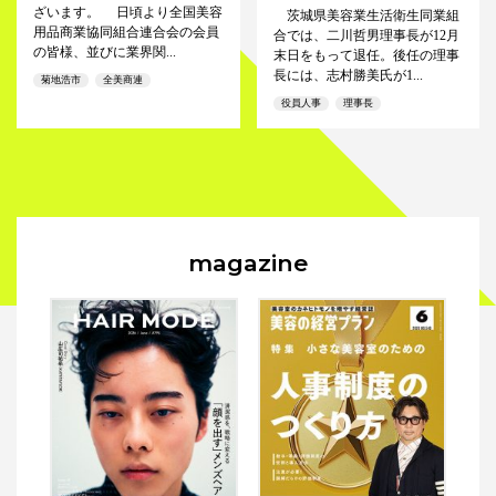
ざいます。 日頃より全国美容
茨城県美容業生活衛生同業組
用品商業協同組合連合会の会員
合では、二川哲男理事長が12月
の皆様、並びに業界関...
末日をもって退任。後任の理事
長には、志村勝美氏が1...
菊地浩市
全美商連
役員人事
理事長
magazine