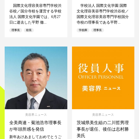
国際文化理容美容専門学校渋
学校法人 国際文化学園 国際
谷校／国分寺校を運営する学校
文化理容美容専門学校渋谷校／
法人 国際文化学園では、6月27
国際文化理容美容専門学校国分
日に逝去した平野 徹...
寺校の理事長である平野...
理事長
校長
学校葬
理事長
美容界ニュース
美容界ニュース
全美商連・菊池浩市理事長
茨城県美生組の二川哲男理
が年頭所感を発信
事長が退任、後任は志村勝
美氏
新年あけあましておめでとうご