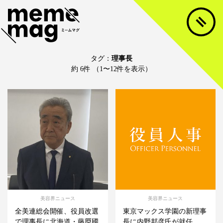
タグ：
理事長
約 6件 （1〜12件を表示）
美容界ニュース
美容界ニュース
全美連総会開催、役員改選
東京マックス学園の新理事
で理事長に北海道・藤𠩤國
長に内野邦彦氏が就任