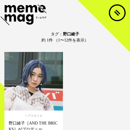
タグ：
野口綾子
約 1件 （1〜12件を表示）
ヘアスタイル
野口綾子［AND THE BRIC
KS］がプロデュー...