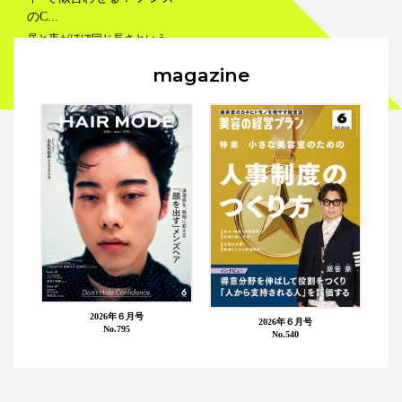
のC...
昼と夜がほぼ同じ長さという
「春分の日」。 はて、最近なに
magazine
か、同じフレーズをどこかで見
たような。 !? そ...
ヘアデザイン
テクニック
2026年６月号
2026年６月号
No.795
No.540