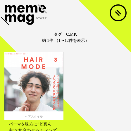
タグ：
C.P.P.
約 1件 （1〜12件を表示）
ヘアスタイル
パーマを味方に“ど真ん
中”で似合わせる！ メンズ