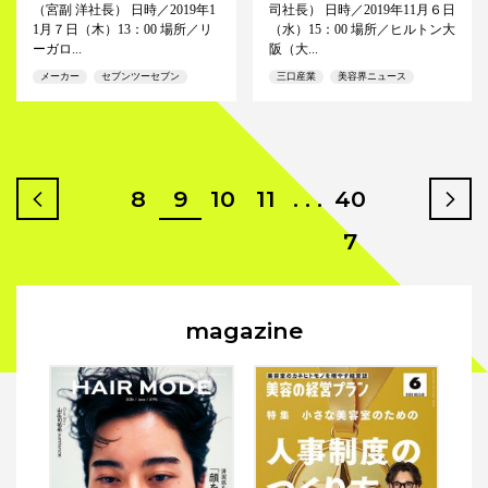
（宮副 洋社長） 日時／2019年1
司社長） 日時／2019年11月６日
1月７日（木）13：00 場所／リ
（水）15：00 場所／ヒルトン大
ーガロ...
阪（大...
メーカー
セブンツーセブン
三口産業
美容界ニュース
8
9
10
11
. . .
40
prev
n
7
magazine