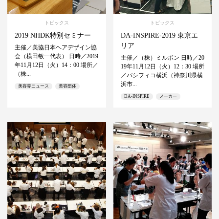
トピックス
トピックス
2019 NHDK特別セミナー
DA-INSPIRE-2019 東京エ
リア
主催／美協日本ヘアデザイン協
会（横田敏一代表） 日時／2019
主催／（株）ミルボン 日時／20
年11月12日（火）14：00 場所／
19年11月12日（火）12：30 場所
（株...
／パシフィコ横浜（神奈川県横
浜市...
美容界ニュース
美容団体
DA-INSPIRE
メーカー