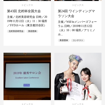
トピックス
トピックス
第43回 北村杯全国大会
第24回 ワインディングマ
ラソン大会
主催／北村美容研究会 日時／20
19年11月12日（火）11：30 場所
主催／Will beメンバーズフォー
／SYDホール（東京都渋谷区）
ラム 日時／2019年11月12日
（火）10：00 場所／アリミノ
北村美容研究会
美容団体
ホ...
美容団体
コンテスト
トピックス
トピックス