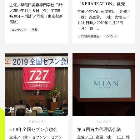
『KERAREATION』発売...
主催／早稲田美容専門学校 日時
／2019年11月８日（金）午前9
主催／代官山 蔦屋書店、共催／
時30分～ 場所／同校（東京都新
（株）資生堂、（株）女性モー
宿区） ...
ド社 日時／2019年11月25日
（月） 19：...
コンテスト
学校
代官山蔦屋書店
イベント
トピックス
トピックス
2019年全国セブン会総会
第５回有力代理店会議
主催／（株）セブンツーセブン
主催／三口産業（株）（三口雅