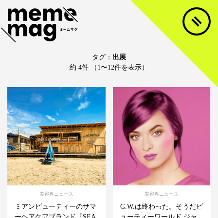
タグ：
出展
約 4件 （1〜12件を表示）
美容界ニュース
美容界ニュース
ミアンビューティーのサマ
G.W.は終わった。そうだビ
ーヘアケアブランド『SEA
ューティーワールド ジャ...