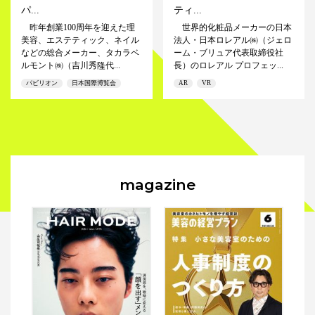
パ...
ティ...
昨年創業100周年を迎えた理
世界的化粧品メーカーの日本
美容、エステティック、ネイル
法人・日本ロレアル㈱（ジェロ
などの総合メーカー、タカラベ
ーム・ブリュア代表取締役社
ルモント㈱（吉川秀隆代...
長）のロレアル プロフェッ...
パビリオン
日本国際博覧会
AR
VR
magazine