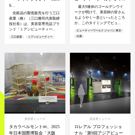
S...
最大9連休のゴールデンウイ
ークが明けて、美容師の皆さん
化粧品の製造販売を行う三口
もようやく一息といったところ
産業（株）（三口雅司代表取締
か、このタイミングでビュ...
役社長）は、美容室専売品ブラ
ンド「ミアンビューティー...
ビューティーワールド ジャパン 東京
出展
三口産業
ミアンビューティー
美容界ニュース
美容界ニュース
タカラベルモント㈱、2025
ロレアル プロフェッショ
年日本国際博覧会「大阪
ナル「第9回アジアビュー