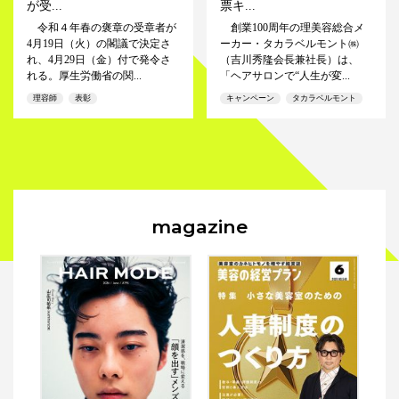
が受...
票キ...
令和４年春の褒章の受章者が
創業100周年の理美容総合メ
4月19日（火）の閣議で決定さ
ーカー・タカラベルモント㈱
れ、4月29日（金）付で発令さ
（吉川秀隆会長兼社長）は、
れる。厚生労働省の関...
「ヘアサロンで“人生が変...
理容師
表彰
キャンペーン
タカラベルモント
magazine