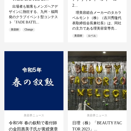
2...
出場者も観客もメンズヘアデ
ザインに熱狂する、九州・福岡
理美容総合メーカーのタカラ
発のクラブイベント型コンテス
ベルモント（株）（吉川秀隆代
ト「FADE BATTL...
表取締役会長兼社長）は、同社
の主力である理美容室専売...
美容師
Change
美容師
ルベル
美容界ニュース
美容界ニュース
令和5年 春の叙勲で着付師
日理（株）「BEAUTY FAC
の金田惠美子氏が黄綬褒章
TOR 2023」...