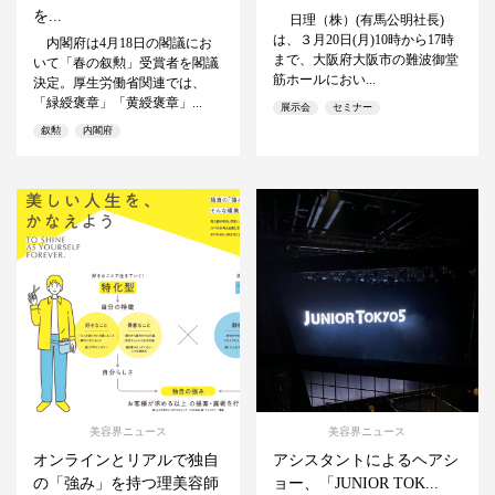
を...
日理（株）(有馬公明社長)
は、３月20日(月)10時から17時
内閣府は4月18日の閣議にお
まで、大阪府大阪市の難波御堂
いて「春の叙勲」受賞者を閣議
筋ホールにおい...
決定。厚生労働省関連では、
「緑綬褒章」「黄綬褒章」...
展示会
セミナー
叙勲
内閣府
美容界ニュース
美容界ニュース
オンラインとリアルで独自
アシスタントによるヘアシ
の「強み」を持つ理美容師
ョー、「JUNIOR TOK...