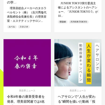
の学...
JUNIOR TOKYO実行委員主
催によるアシスタントのヘアシ
理美容総合メーカーのタカラ
ョー、「JUNIOR TOKYO 5」が
ベルモント（株）（吉川秀隆代
10...
表取締役会長兼社長）の理美容
室・エステティックサロン...
理容師
JUNIOR TOKYO
ルベル
スタジオ
美容界ニュース
美容界ニュース
令和4年春の褒章受章者を
ヘアサロンで“人生が変わ
発表、理美容関連では4名
る”瞬間を描いだ動画「投