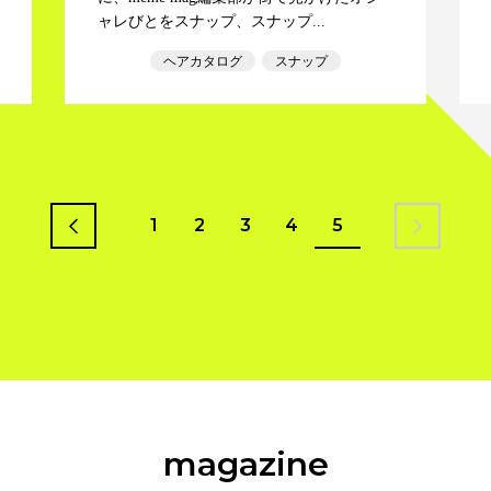
ャレびとをスナップ、スナップ...
ヘアカタログ
スナップ
1
2
3
4
5
prev
next
magazine