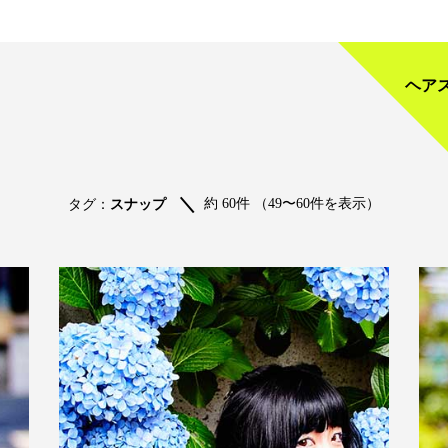
ヘア
約 60件 （49〜60件を表示）
タグ：
スナップ