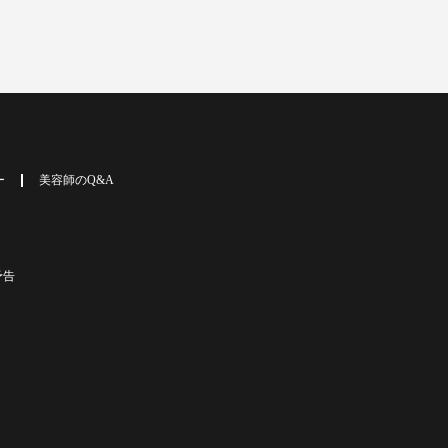
ー
美容師のQ&A
予告