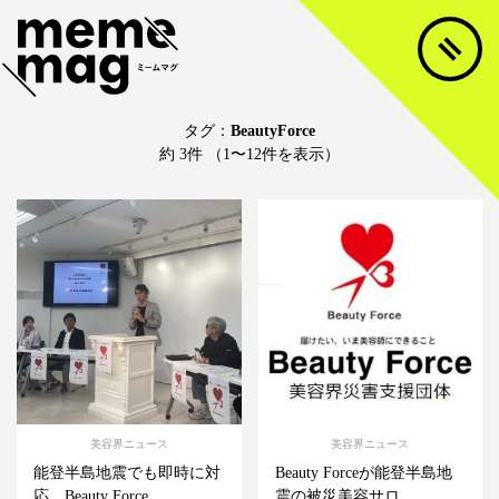
タグ：
BeautyForce
約 3件 （1〜12件を表示）
美容界ニュース
美容界ニュース
能登半島地震でも即時に対
Beauty Forceが能登半島地
応、Beauty Force...
震の被災美容サロ...