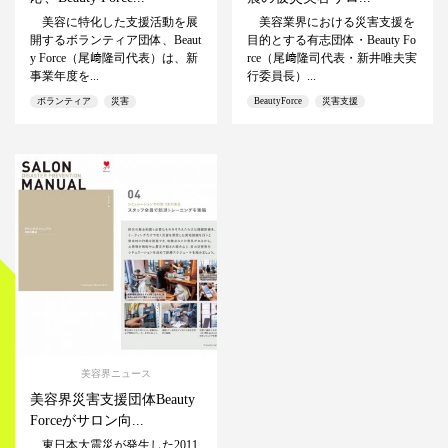
美容に特化した支援活動を展
美容業界における災害支援を
開するボランティア団体、Beaut
目的とする有志団体・Beauty Fo
y Force（尾﨑隆司代表）は、新
rce（尾﨑隆司代表・新井唯夫実
事業年度を...
行委員長）...
ボランティア
災害
BeautyForce
災害支援
美容界ニュース
美容界災害支援団体Beauty
Forceがサロン向...
東日本大震災が発生した2011