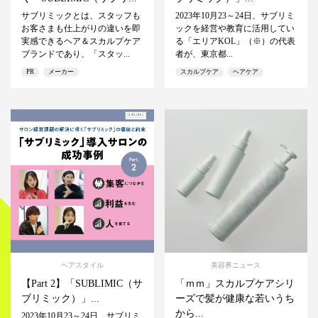
サブリミックとは、スタッフも
2023年10月23～24日、サブリミ
お客さまも仕上がりの違いを即
ックを経営や教育に活用してい
実感できるヘア＆スカルプケア
る「エリアKOL」（※）の代表
ブランドであり、「スタッ...
者が、東京都...
PR
メーカー
スカルプケア
ヘアケア
ヘアスタイル
美容界ニュース
【Part 2】「SUBLIMIC（サ
「ｍｍ」スカルプケアシリ
ブリミック）」...
ーズで髪が健康な若いうち
から...
2023年10月23～24日、サブリミ