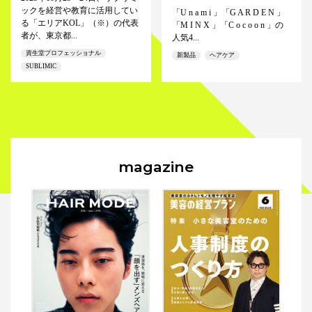
ックを経営や教育に活用してい
「U n a m i 」「G A R D E N 」
る「エリアKOL」（※）の代表
「M I N X 」「C o c o o n 」の
者が、東京都...
人気4...
資生堂プロフェッショナル
新製品
ヘアケア
SUBLIMIC
magazine