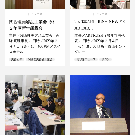
トピックス
トピックス
関西理美容品工業会 令和
2020年ART RUSH NEW YE
２年度新年懇親会
AR PAR...
主催／関西理美容品工業会（萩
主催／ART RUSH（岩井邦浩代
野 真理事長） 日時／2020年２
表） 日時／2020年２月４日
月７日（金）18：00 場所／スイ
（火）18：00 場所／青山セント
スホテル...
グレー...
美容団体
関西理美容品工業会
美容界ニュース
サロン