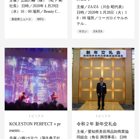
主催／五島の椿（株）（松下 剛
社長） 日時／2020年１月29日
主催／ZA/ZA（川合 昭代表）
（水）16：00 場所／Beauty C...
日時／2020年１月28日（火）1
8：00 場所／リーガロイヤルホ
美容界ニュース
MTG
テル...
サロン
ZA/ZA
トピックス
トピックス
KOLESTON PERFECT＋pr
令和２年 新年交礼会
esents ...
主催／愛知県美容用品卸商業協
同組合（角谷 満理事長） 日時
共催／(株)ガモウ（蒲生典子社