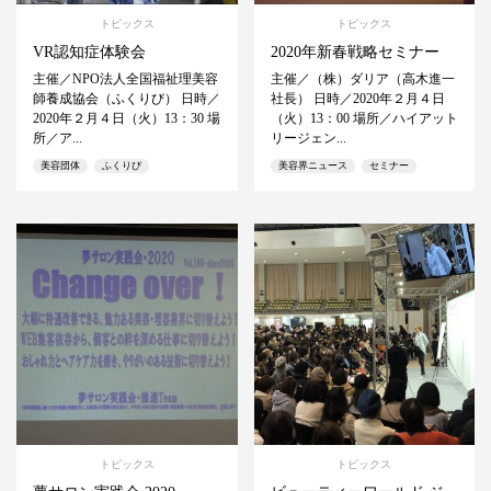
トピックス
トピックス
VR認知症体験会
2020年新春戦略セミナー
主催／NPO法人全国福祉理美容
主催／（株）ダリア（高木進一
師養成協会（ふくりび） 日時／
社長） 日時／2020年２月４日
2020年２月４日（火）13：30 場
（火）13：00 場所／ハイアット
所／ア...
リージェン...
美容団体
ふくりび
美容界ニュース
セミナー
トピックス
トピックス