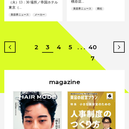
桃谷店...
（火）13：30 場所／帝国ホテル
東京（...
美容界ニュース
商社
美容界ニュース
メーカー
2
3
4
5
. . .
40
prev
n
7
magazine