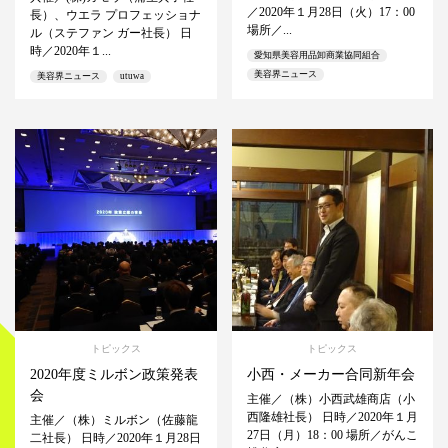
／2020年１月28日（火）17：00
長）、ウエラ プロフェッショナ
場所／...
ル（ステファン ガー社長） 日
時／2020年１...
愛知県美容用品卸商業協同組合
美容界ニュース
美容界ニュース
utuwa
トピックス
トピックス
2020年度ミルボン政策発表
小西・メーカー合同新年会
会
主催／（株）小西武雄商店（小
西隆雄社長） 日時／2020年１月
主催／（株）ミルボン（佐藤龍
27日（月）18：00 場所／がんこ
二社長） 日時／2020年１月28日