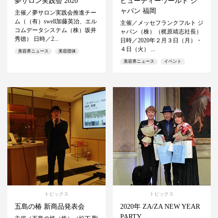
夢サロン実践会 2020
ビューティーワールド ジ
ャパン 福岡
主催／夢サロン実践会推進チー
ム（（有）swell加藤英治、エル
主催／メッセフランクフルト ジ
コムデータシステム（株）坂井
ャパン（株）（梶原靖志社長）
秀徳） 日時／2...
日時／2020年２月３日（月）・
４日（火） ...
美容界ニュース
美容団体
美容界ニュース
イベント
トピックス
トピックス
五島の椿 新商品発表会
2020年 ZA/ZA NEW YEAR
PARTY