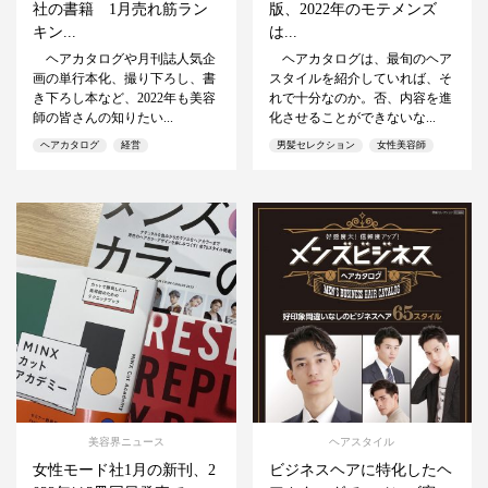
社の書籍 1月売れ筋ラン
版、2022年のモテメンズ
キン...
は...
ヘアカタログや月刊誌人気企
ヘアカタログは、最旬のヘア
画の単行本化、撮り下ろし、書
スタイルを紹介していれば、そ
き下ろし本など、2022年も美容
れで十分なのか。否、内容を進
師の皆さんの知りたい...
化させることができないな...
ヘアカタログ
経営
男髪セレクション
女性美容師
美容界ニュース
ヘアスタイル
女性モード社1月の新刊、2
ビジネスヘアに特化したヘ