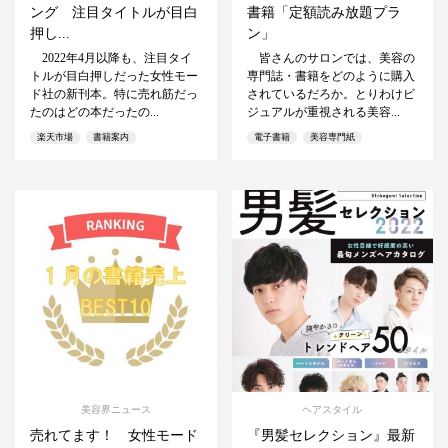
ング 注目タイトルが目白
書籍「定額読み放題プラ
押し...
ン」
2022年4月以降も、注目タイ
皆さんのサロンでは、美容の
トルが目白押しだった女性モー
専門誌・書籍をどのように購入
ド社の新刊本。特に売れ筋だっ
されているだろか。とりわけビ
たのはどの本だったの...
ジュアルが重視される美容...
楽天市場
書籍案内
電子書籍
美容専門紙
美容界ニュース
ヘアスタイル
売れてます！ 女性モード
『男髪セレクション』最新