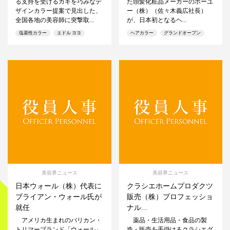
る支持を受けるカギを巧みなデ
た頭髪化粧品メーカーのホーユ
ザインカラー提案で見出した、
ー（株）（佐々木義広社長）
全国各地の美容師に突撃取...
が、日本初となるヘ...
塩基性カラー
エドル ヨヨ
ヘアカラー
グランドオープン
美容界ニュース
美容界ニュース
日本ウォール（株）代表に
クラシエホームプロダクツ
ブライアン・ウォール氏が
販売（株）プロフェッショ
就任
ナル...
アメリカ生まれのバリカン・
薬品・生活用品・食品の製
トリマーブランド「ウォール」
造・販売を手掛けるクラシエグ