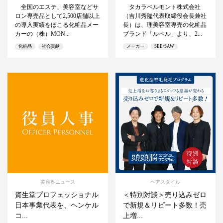
全国のエステ、美容室などサ
タカラベルモント株式会社
ロン専売品として2,500店舗以上
（吉川秀隆代表取締役会長兼社
の導入実績をほこる化粧品メー
長）は、理美容室専売の化粧品
カーの（株）MON...
ブランド「ルベル」より、2...
化粧品
社会貢献
メーカー
SEE/SAW
美容界ニュース
ヘアスタイル
資生堂プロフェッショナル
＜特別対談＞売り込みゼロ
日本事業代表を、ヘンケル
で新規＆リピート多数！売
コ...
上増...