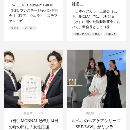
社長...
WELLA COMPANY GROUP
（HFC プレステージャパン合同
日本ヘアカラー工業会（以
会社〈以下、ウエラ〉、ステフ
下、JHCIA）では、6月14日
ァン・ガ...
（水）に開いた臨時理事会にお
いて、新会長として（株...
ウエラ
メーカー
日本ヘアカラー工業会
田尾大介
美容界ニュース
美容界ニュース
（株）MONNALIが5月14日
ルベルのヘアケアシリーズ
の母の日に「女性応援...
「SEE/SAW」がリブラ...