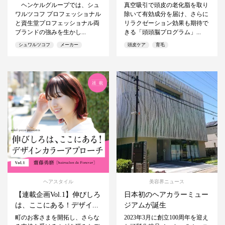
ヘンケルグループでは、シュ
真空吸引で頭皮の老化脂を取り
ワルツコフ プロフェッショナル
除いて有効成分を届け、さらに
と資生堂プロフェッショナル両
リラクゼーション効果も期待で
ブランドの強みを生かし...
きる「頭頭脳プログラム」...
シュワルツコフ
メーカー
頭皮ケア
育毛
ヘアスタイル
美容界ニュース
【連載企画Vol.1】伸びしろ
日本初のヘアカラーミュー
は、ここにある！デザイ...
ジアムが誕生
町のお客さまを開拓し、さらな
2023年3月に創立100周年を迎え