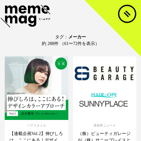
タグ：
メーカー
約 288件 （61〜72件を表示）
ヘアスタイル
美容界ニュース
【連載企画Vol.2】伸びしろ
（株）ビューティガレージ
は、ここにある！デザイ...
が（株）サニープレイスと