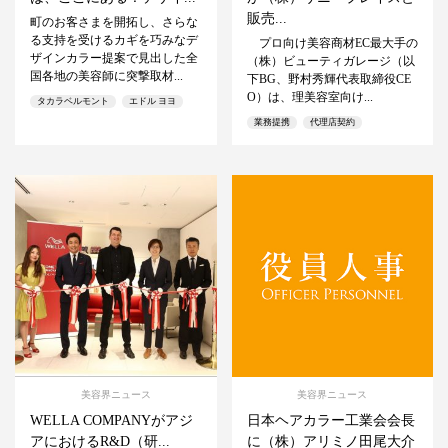
販売...
町のお客さまを開拓し、さらな
る支持を受けるカギを巧みなデ
プロ向け美容商材EC最大手の
ザインカラー提案で見出した全
（株）ビューティガレージ（以
国各地の美容師に突撃取材...
下BG、野村秀輝代表取締役CE
O）は、理美容室向け...
タカラベルモント
エドル ヨヨ
業務提携
代理店契約
美容界ニュース
美容界ニュース
WELLA COMPANYがアジ
日本ヘアカラー工業会会長
アにおけるR&D（研...
に（株）アリミノ田尾大介