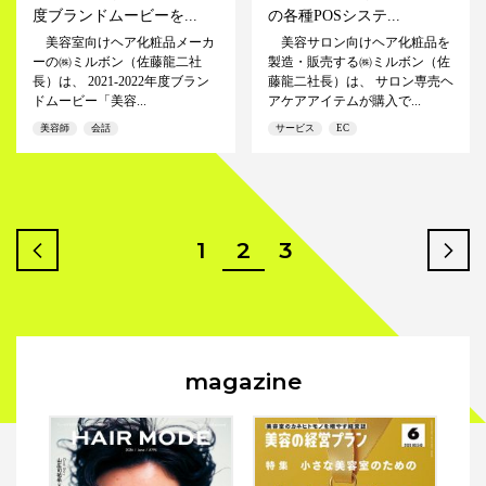
度ブランドムービーを...
の各種POSシステ...
美容室向けヘア化粧品メーカ
美容サロン向けヘア化粧品を
ーの㈱ミルボン（佐藤龍二社
製造・販売する㈱ミルボン（佐
長）は、 2021-2022年度ブラン
藤龍二社長）は、 サロン専売ヘ
ドムービー「美容...
アケアアイテムが購入で...
美容師
会話
サービス
EC
1
2
3
prev
n
magazine