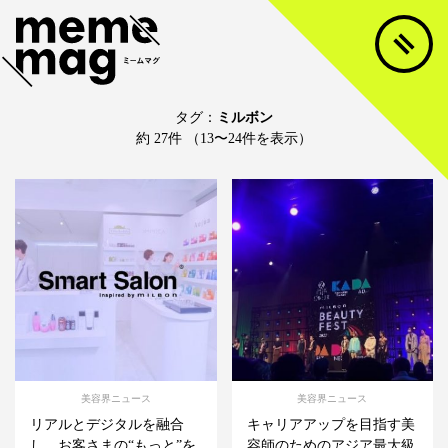
タグ：
ミルボン
約 27件 （13〜24件を表示）
美容界ニュース
美容界ニュース
リアルとデジタルを融合
キャリアアップを目指す美
し、お客さまの“もっと”を
容師のためのアジア最大級