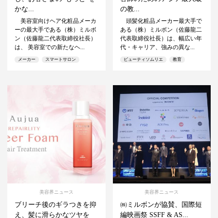
かな...
の教...
美容室向けヘア化粧品メーカ
頭髪化粧品メーカー最大手で
ーの最大手である（株）ミルボ
ある（株）ミルボン（佐藤龍二
ン（佐藤龍二代表取締役社長）
代表取締役社長）は、幅広い年
は、 美容室での新たなヘ...
代・キャリア、強みの異な...
メーカー
スマートサロン
ビューティソムリエ
教育
美容界ニュース
美容界ニュース
ブリーチ後のギラつきを抑
㈱ミルボンが協賛、国際短
え、髪に滑らかなツヤを
編映画祭 SSFF & AS...