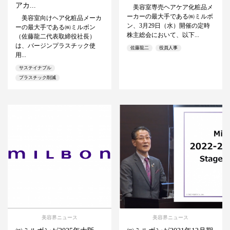
アカ...
美容室専売ヘアケア化粧品メ
ーカーの最大手である㈱ミルボ
美容室向けヘア化粧品メーカ
ン、3月29日（水）開催の定時
ーの最大手である㈱ミルボン
株主総会において、以下...
（佐藤龍二代表取締役社長）
は、バージンプラスチック使
佐藤龍二
役員人事
用...
サステイナブル
プラスチック削減
美容界ニュース
美容界ニュース