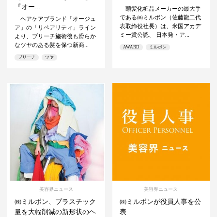
『オー...
頭髪化粧品メーカーの最大手
である㈱ミルボン（佐藤龍二代
ヘアケアブランド「オージュ
表取締役社長）は、米国アカデ
ア」の「リペアリティ」ライン
ミー賞公認、 日本発・ア...
より、ブリーチ施術後も滑らか
なツヤのある髪を保つ新商...
AWARD
ミルボン
ブリーチ
ツヤ
美容界ニュース
美容界ニュース
㈱ミルボン、プラスチック
㈱ミルボンが役員人事を公
量を大幅削減の新形状のヘ
表