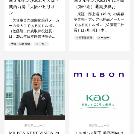
㈱ミルボンが2025年大阪・
㈱ミルボンが2021年12月期
関西万博「大阪パビリオ
（第62期）通期決算お...
ン...
東証一部上場（4919）の美容
室専売ヘアケア化粧品メーカー
美容室専売頭髪化粧品メーカ
である㈱ミルボン（佐藤龍二社
ーの最大手である㈱ミルボン
長）は2月10日（木...
（佐藤龍二代表取締役社長）
は、2025年日本国際博覧会...
中期事業計画
メーカー
大阪・関西万博
メーカー
美容界ニュース
美容界ニュース
MILBON NEXT VISION 20
ミルボン×花王 美容室向け