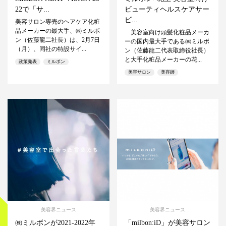
22で「サ...
ビューティヘルスケアサー
ビ...
美容サロン専売のヘアケア化粧
品メーカーの最大手、㈱ミルボ
美容室向け頭髪化粧品メーカ
ン（佐藤龍二社長）は、2月7日
ーの国内最大手である㈱ミルボ
（月）、同社の特設サイ...
ン（佐藤龍二代表取締役社長）
と大手化粧品メーカーの花...
政策発表
ミルボン
美容サロン
美容師
美容界ニュース
美容界ニュース
㈱ミルボンが2021-2022年
「milbon:iD」が美容サロン