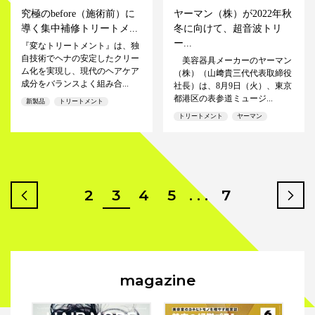
究極のbefore（施術前）に
ヤーマン（株）が2022年秋
導く集中補修トリートメ...
冬に向けて、超音波トリ
ー...
『変なトリートメント』は、独
自技術でヘナの安定したクリー
美容器具メーカーのヤーマン
ム化を実現し、現代のヘアケア
（株）（山﨑貴三代代表取締役
成分をバランスよく組み合...
社長）は、8月9日（火）、東京
都港区の表参道ミュージ...
新製品
トリートメント
トリートメント
ヤーマン
2
3
4
5
. . .
7
prev
n
magazine