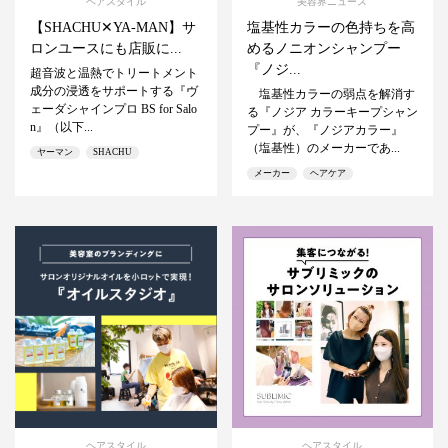
ヘアスタイル
美容界ニュース
【SHACHU✕YA-MAN】サ
塩基性カラーの色持ちを高
ロンユースにも店販に...
めるノニオンシャンプー
『ノジ...
超音波と温熱でトリートメント
成分の浸透をサポートする『ヴ
塩基性カラーの弱点を解消す
ェーダシャインプロ BS for Salo
る『ノジア カラーキープシャン
n』（以下...
プー』が、『ノジアカラー』
（塩基性）のメーカーであ...
ヤーマン
SHACHU
メーカー
ヘアケア
ヘアスタイル
ヘアスタイル