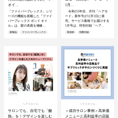
オイ...
1月...
「ファイバープレックス」シリ
令和の5年目、月刊「ヘアモ
ーズの機能を搭載した『ファイ
ード」新年号が12月1日に発
バープレックス ボンド オイ
売。サービス価格でお届けする
ル』は、髪の表面を補修...
1月号は、特別付録「ヘア...
新製品
ファイバープレックス
美容師
別冊付録
ヘアスタイル
ヘアスタイル
サロンでも、自宅でも「酸
＜成功サロン事例＞高単価
熱」を！デザインを楽しむ
メニューと高利益率の店販