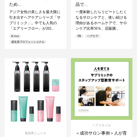
ため...
品で...
アジア女性の美しさを最大限に
一度体験したらリピートしたく
引き出すヘアケアシリーズ「サ
なるサロンケアと、使い続ける
ブリミック」。中でも人気の
理由があるホームケアで、サロ
「エアリーフロー」が202...
ンケア比率50％、店販購...
K-two
PR
ヘアケア
資生堂プロフェッショナル
ヘアスタイル
＜成功サロン事例＞人が育
美容界ニュース